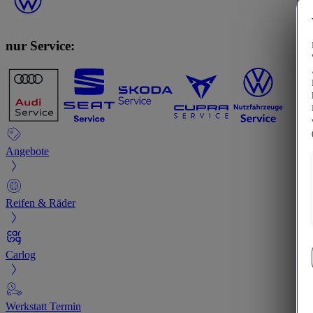
nur Service:
Angebote
Reifen & Räder
Carlog
Werkstatt Termin